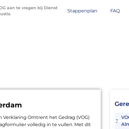
OG aan te vragen bij Dienst
Stappenplan
FAQ
ustis.
nvragen in Gemeente Am
Gere
terdam
 Verklaring Omtrent het Gedrag (VOG)
VO
Al
ormulier volledig in te vullen. Met dit