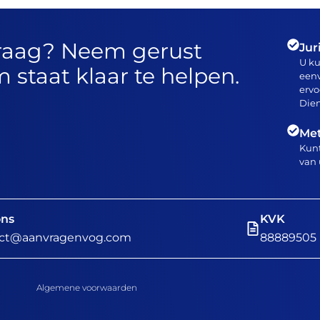
vraag? Neem gerust
Jur
U k
 staat klaar te helpen.
eenv
ervo
Dien
Met
Kunt
van 
ons
KVK
act@aanvragenvog.com
88889505
Algemene voorwaarden