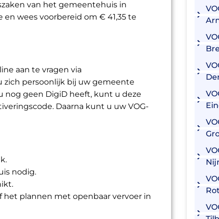
ekszaken van het gemeentehuis in
VO
 en wees voorbereid om € 41,35 te
Ar
VO
Br
VO
ine aan te vragen via
De
u zich persoonlijk bij uw gemeente
VO
 u nog geen DigiD heeft, kunt u deze
Ei
tiveringscode. Daarna kunt u uw VOG-
VO
Gr
VO
k.
Ni
is nodig.
VO
ikt.
Ro
f het plannen met openbaar vervoer in
VO
Til